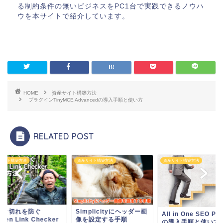
る制約条件の無いビジネスをPC1台で実践できるノウハ
ウを本サイトで紹介しています。
HOME
資産サイト構築方法
プラグインTinyMCE Advancedの導入手順と使い方
RELATED POST
サイト構築方法
資産サイト構築方法
資産サイト構築方法
ンク切れを防ぐ
Simplicityにヘッダー画
All in One SEO PA
oken Link Checker
像を設定する手順
の導入手順と使い方