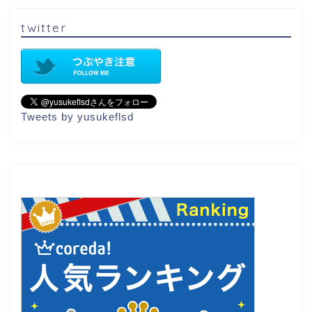
twitter
Tweets by yusukeflsd