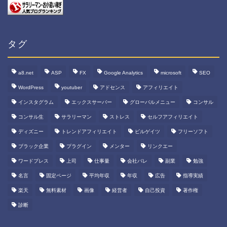
タグ
a8.net
ASP
FX
Google Analytics
microsoft
SEO
WordPress
youtuber
アドセンス
アフィリエイト
インスタグラム
エックスサーバー
グローバルメニュー
コンサル
コンサル生
サラリーマン
ストレス
セルフアフィリエイト
ディズニー
トレンドアフィリエイト
ビルゲイツ
フリーソフト
ブラック企業
プラグイン
メンター
リンクエー
ワードプレス
上司
仕事量
会社バレ
副業
勉強
名言
固定ページ
平均年収
年収
広告
指導実績
楽天
無料素材
画像
経営者
自己投資
著作権
診断