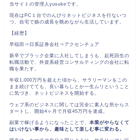
当サイトの管理人
yusuke
です。
現在はPC１台
でのんびりネットビジネスを行ないつ
つ、自宅で娘の成長を眺めながら生活しています。
【経歴】
早稲田⇒日系証券会社⇒アクセンチュア
新卒でブラック企業に入社してしまうも、起死回生の
転職活動で、外資系経営コンサルティングの会社に転
職を果たす。
年収1,000万円を超えた頃から、サラリーマンをこの
まま続けてても、良い暮らしとか一生ムリということ
に気づき、ネットビジネスを開始する。
ウェブ系のビジネスに関しては完全に素人な所からス
タートし、開始
4
ヶ月で月収
45
万円を達成。
副業で稼げるようになったことで、
本業がやらなくて
はいけない事から、趣味として楽しむ事に変わる。