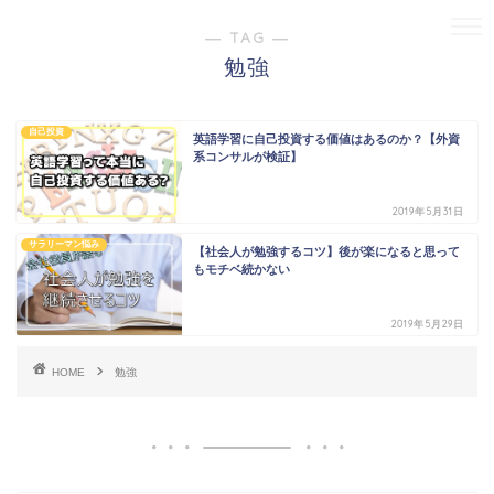
― TAG ―
勉強
自己投資
英語学習に自己投資する価値はあるのか？【外資
系コンサルが検証】
2019年5月31日
サラリーマン悩み
【社会人が勉強するコツ】後が楽になると思って
もモチベ続かない
2019年5月29日
HOME
勉強