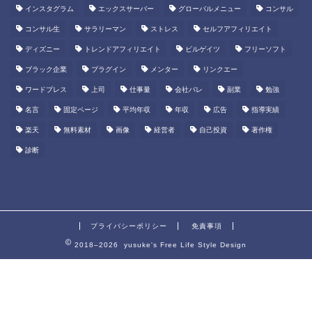
インスタグラム
エックスサーバー
グローバルメニュー
コンサル
コンサル生
サラリーマン
ストレス
セルフアフィリエイト
ディズニー
トレンドアフィリエイト
ビルゲイツ
フリーソフト
ブラック企業
プラグイン
メンター
リンクエー
ワードプレス
上司
仕事量
会社バレ
副業
勉強
名言
固定ページ
平均年収
年収
広告
指導実績
楽天
無料素材
画像
経営者
自己投資
著作権
診断
プライバシーポリシー
免責事項
2018–2026 yusuke's Free Life Style Design