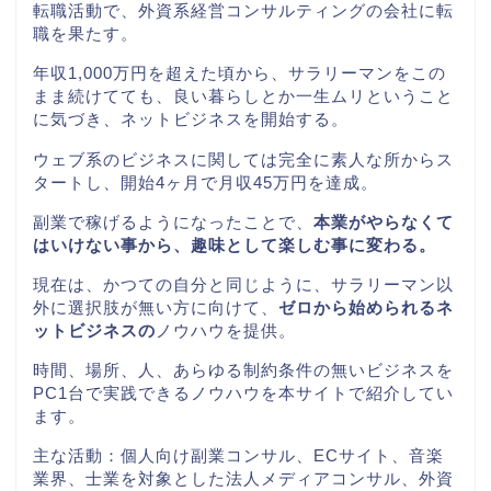
転職活動で、外資系経営コンサルティングの会社に転
職を果たす。
年収1,000万円を超えた頃から、サラリーマンをこの
まま続けてても、良い暮らしとか一生ムリということ
に気づき、ネットビジネスを開始する。
ウェブ系のビジネスに関しては完全に素人な所からス
タートし、開始
4
ヶ月で月収
45
万円を達成。
副業で稼げるようになったことで、
本業がやらなくて
はいけない事から、趣味として楽しむ事に変わる。
現在は、かつての自分と同じように、サラリーマン以
外に選択肢が無い方に向けて、
ゼロから始められるネ
ットビジネスの
ノウハウを提供。
時間、場所、人、あらゆる制約条件の無いビジネスを
PC1
台で実践できるノウハウを本サイトで紹介してい
ます。
主な活動：個人向け副業コンサル、ECサイト、音楽
業界、士業を対象とした法人メディアコンサル、外資