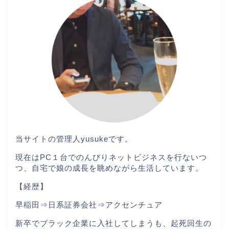
当サイトの管理人
yusuke
です。
現在はPC１台
でのんびりネットビジネスを行ないつ
つ、自宅で娘の成長を眺めながら生活しています。
【経歴】
早稲田⇒日系証券会社⇒アクセンチュア
新卒でブラック企業に入社してしまうも、起死回生の