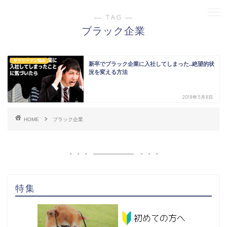
― TAG ―
ブラック企業
サラリーマン悩み
新卒でブラック企業に入社してしまった..絶望的状
況を変える方法
2018年5月8日
HOME
ブラック企業
特集