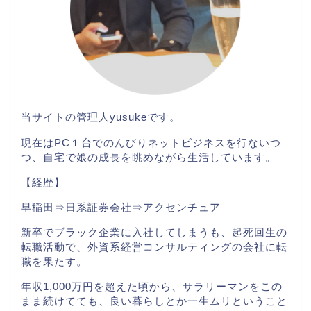
当サイトの管理人
yusuke
です。
現在はPC１台
でのんびりネットビジネスを行ないつ
つ、自宅で娘の成長を眺めながら生活しています。
【経歴】
早稲田⇒日系証券会社⇒アクセンチュア
新卒でブラック企業に入社してしまうも、起死回生の
転職活動で、外資系経営コンサルティングの会社に転
職を果たす。
年収1,000万円を超えた頃から、サラリーマンをこの
まま続けてても、良い暮らしとか一生ムリということ