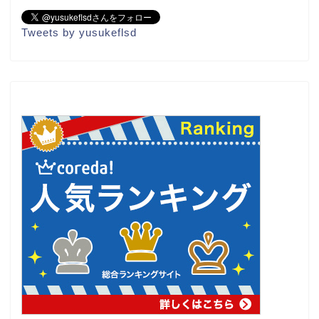
Tweets by yusukeflsd