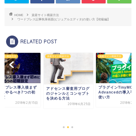
HOME
資産サイト構築方法
ワードプレス記事執筆画面(ビジュアルエディタ)の使い方【初級編】
RELATED POST
サイト構築方法
資産サイト構築方法
資産サイト構築方法
ードプレス導入後まず
プラグインTinyMCE
アドセンス審査用ブログ
めにやるべき7つの初
Advancedの導入手
のジャンルとコンセプト
設定
使い方
を決める方法
2018年2月15日
2018年2
2018年6月25日