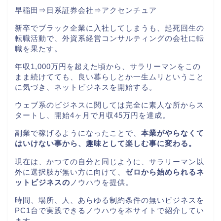
早稲田⇒日系証券会社⇒アクセンチュア
新卒でブラック企業に入社してしまうも、起死回生の
転職活動で、外資系経営コンサルティングの会社に転
職を果たす。
年収1,000万円を超えた頃から、サラリーマンをこの
まま続けてても、良い暮らしとか一生ムリということ
に気づき、ネットビジネスを開始する。
ウェブ系のビジネスに関しては完全に素人な所からス
タートし、開始
4
ヶ月で月収
45
万円を達成。
副業で稼げるようになったことで、
本業がやらなくて
はいけない事から、趣味として楽しむ事に変わる。
現在は、かつての自分と同じように、サラリーマン以
外に選択肢が無い方に向けて、
ゼロから始められるネ
ットビジネスの
ノウハウを提供。
時間、場所、人、あらゆる制約条件の無いビジネスを
PC1
台で実践できるノウハウを本サイトで紹介してい
ます。