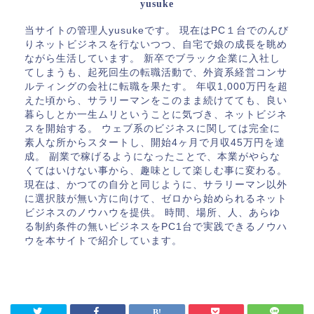
yusuke
当サイトの管理人yusukeです。 現在はPC１台でのんび
りネットビジネスを行ないつつ、自宅で娘の成長を眺め
ながら生活しています。 新卒でブラック企業に入社し
てしまうも、起死回生の転職活動で、外資系経営コンサ
ルティングの会社に転職を果たす。 年収1,000万円を超
えた頃から、サラリーマンをこのまま続けてても、良い
暮らしとか一生ムリということに気づき、ネットビジネ
スを開始する。 ウェブ系のビジネスに関しては完全に
素人な所からスタートし、開始4ヶ月で月収45万円を達
成。 副業で稼げるようになったことで、本業がやらな
くてはいけない事から、趣味として楽しむ事に変わる。
現在は、かつての自分と同じように、サラリーマン以外
に選択肢が無い方に向けて、ゼロから始められるネット
ビジネスのノウハウを提供。 時間、場所、人、あらゆ
る制約条件の無いビジネスをPC1台で実践できるノウハ
ウを本サイトで紹介しています。