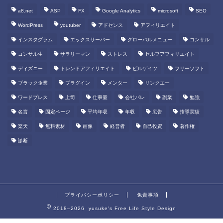
a8.net
ASP
FX
Google Analytics
microsoft
SEO
WordPress
youtuber
アドセンス
アフィリエイト
インスタグラム
エックスサーバー
グローバルメニュー
コンサル
コンサル生
サラリーマン
ストレス
セルフアフィリエイト
ディズニー
トレンドアフィリエイト
ビルゲイツ
フリーソフト
ブラック企業
プラグイン
メンター
リンクエー
ワードプレス
上司
仕事量
会社バレ
副業
勉強
名言
固定ページ
平均年収
年収
広告
指導実績
楽天
無料素材
画像
経営者
自己投資
著作権
診断
プライバシーポリシー
免責事項
2018–2026 yusuke's Free Life Style Design