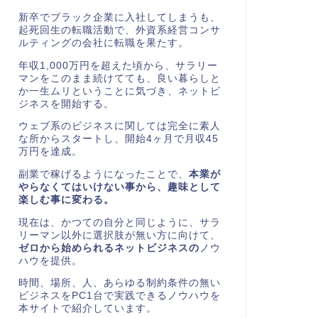
新卒でブラック企業に入社してしまうも、
起死回生の転職活動で、外資系経営コンサ
ルティングの会社に転職を果たす。
年収1,000万円を超えた頃から、サラリー
マンをこのまま続けてても、良い暮らしと
か一生ムリということに気づき、ネットビ
ジネスを開始する。
ウェブ系のビジネスに関しては完全に素人
な所からスタートし、開始
4
ヶ月で月収
45
万円を達成。
副業で稼げるようになったことで、
本業が
やらなくてはいけない事から、趣味として
楽しむ事に変わる。
現在は、かつての自分と同じように、サラ
リーマン以外に選択肢が無い方に向けて、
ゼロから始められるネットビジネスの
ノウ
ハウを提供。
時間、場所、人、あらゆる制約条件の無い
ビジネスを
PC1
台で実践できるノウハウを
本サイトで紹介しています。