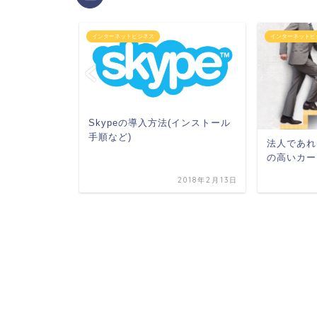
インターネットビジネス
インターネットビ
Skypeの導入方法(インストール
手順など)
】サイトの
法人であれ
する
の高いカー
2018年7月11日
2018年2月13日