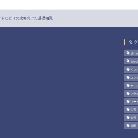
イントせどりの攻略向けた基礎知識
タ
a8.ne
Word
イン
コン
ディ
ブラ
ワー
名言
楽天
診断