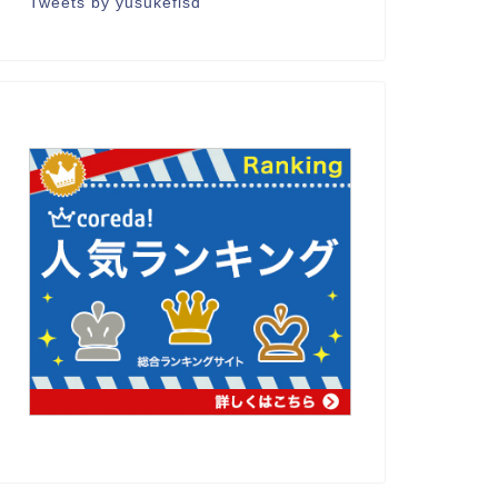
Tweets by yusukeflsd