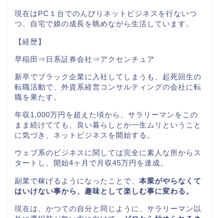
現在はPC１台
でのんびりネットビジネスを行ないつ
つ、自宅で娘の成長を眺めながら生活しています。
【経歴】
早稲田⇒日系証券会社⇒アクセンチュア
新卒でブラック企業に入社してしまうも、起死回生の
転職活動で、外資系経営コンサルティングの会社に転
職を果たす。
年収1,000万円を超えた頃から、サラリーマンをこの
まま続けてても、良い暮らしとか一生ムリということ
に気づき、ネットビジネスを開始する。
ウェブ系のビジネスに関しては完全に素人な所からス
タートし、開始
4
ヶ月で月収
45
万円を達成。
副業で稼げるようになったことで、
本業がやらなくて
はいけない事から、趣味として楽しむ事に変わる。
現在は、かつての自分と同じように、サラリーマン以