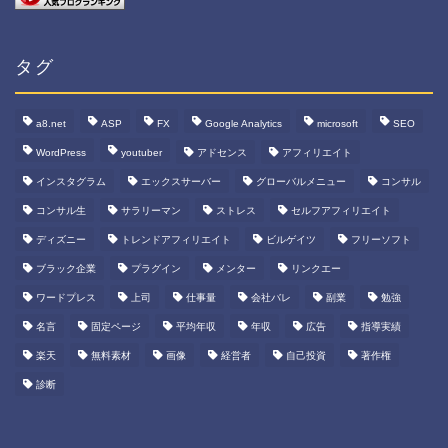
タグ
a8.net
ASP
FX
Google Analytics
microsoft
SEO
WordPress
youtuber
アドセンス
アフィリエイト
インスタグラム
エックスサーバー
グローバルメニュー
コンサル
コンサル生
サラリーマン
ストレス
セルフアフィリエイト
ディズニー
トレンドアフィリエイト
ビルゲイツ
フリーソフト
ブラック企業
プラグイン
メンター
リンクエー
ワードプレス
上司
仕事量
会社バレ
副業
勉強
名言
固定ページ
平均年収
年収
広告
指導実績
楽天
無料素材
画像
経営者
自己投資
著作権
診断