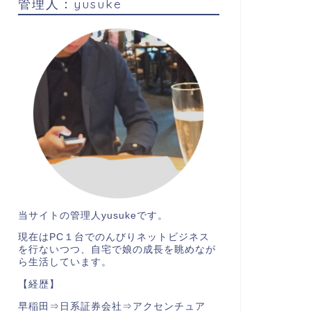
管理人：yusuke
当サイトの管理人
yusuke
です。
現在はPC１台
でのんびりネットビジネス
を行ないつつ、自宅で娘の成長を眺めなが
ら生活しています。
【経歴】
早稲田⇒日系証券会社⇒アクセンチュア