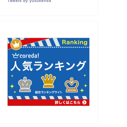
Tweets by yusukeflsd