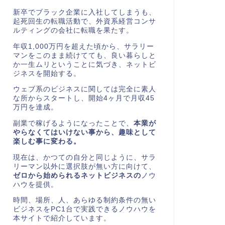
新卒でブラック企業に入社してしまうも、
起死回生の転職活動で、外資系経営コンサ
ルティングの会社に転職を果たす。
年収1,000万円を超えた頃から、サラリー
マンをこのまま続けてても、良い暮らしと
か一生ムリということに気づき、ネットビ
ジネスを開始する。
ウェブ系のビジネスに関しては完全に素人
な所からスタートし、開始
4
ヶ月で月収
45
万円を達成。
副業で稼げるようになったことで、
本業が
やらなくてはいけない事から、趣味として
楽しむ事に変わる。
現在は、かつての自分と同じように、サラ
リーマン以外に選択肢が無い方に向けて、
ゼロから始められるネットビジネスの
ノウ
ハウを提供。
時間、場所、人、あらゆる制約条件の無い
ビジネスを
PC1
台で実践できるノウハウを
本サイトで紹介しています。